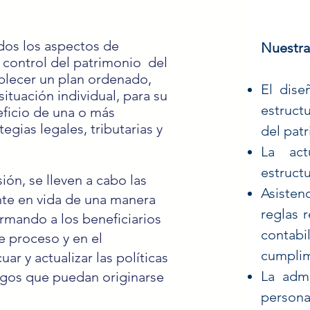
odos los aspectos de
Nuestra
y control del patrimonio del
tablecer un plan ordenado,
El dise
ituación individual, para su
estruct
eficio de una o más
egias legales, tributarias y
del pat
La act
estructu
ión, se lleven a cabo las
Asisten
ente en vida de una manera
reglas r
ormando a los beneficiarios
conta
e proceso y en el
cumplim
r y actualizar las políticas
La admi
esgos que puedan originarse
persona